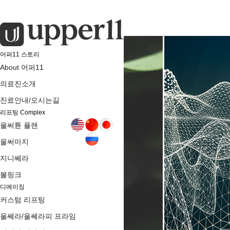
어퍼11 스토리
About 어퍼11
의료진소개
진료안내/오시는길
리프팅 Complex
울써튠 플랜
울써마지
지니쎄라
볼링크
디에이징
커스텀 리프팅
울쎄라/울쎄라피 프라임