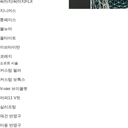
써마지/써마지FLX
지니어스
upper11
LOGIN
JOIN
튠페이스
어퍼11 스토리
About 어퍼11
볼뉴머
의료진소개
올타이트
진료안내/오시는길
리프팅 Complex
이브타이탄
울써튠 플랜
울써마지
코레지
지니쎄라
볼링크
소프트 시술
디에이징
커스텀 필러
커스텀 리프팅
울쎄라/울쎄라피 프라임
커스텀 보톡스
써마지/써마지FLX
지니어스
V-olet 브이올렛
튠페이스
볼뉴머
어퍼11 V컷
올타이트
이브타이탄
실리프팅
코레지
소프트시술
재건 반영구
커스텀 필러
미용 반영구
커스텀 보톡스