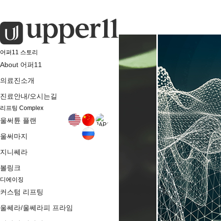
어퍼11 스토리
About 어퍼11
의료진소개
진료안내/오시는길
리프팅 Complex
울써튠 플랜
울써마지
지니쎄라
볼링크
디에이징
커스텀 리프팅
울쎄라/울쎄라피 프라임