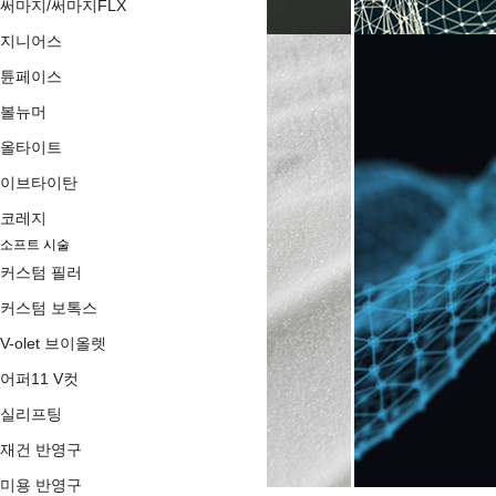
써마지/써마지FLX
지니어스
튠페이스
볼뉴머
올타이트
이브타이탄
코레지
소프트 시술
커스텀 필러
커스텀 보톡스
V-olet 브이올렛
어퍼11 V컷
실리프팅
재건 반영구
미용 반영구
upper11