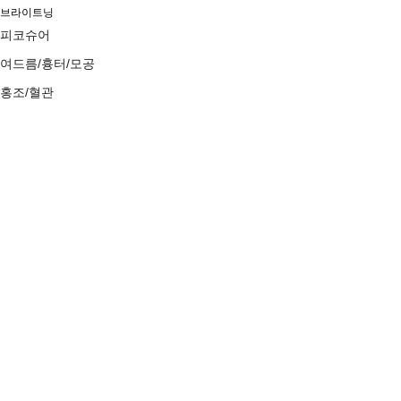
LOGIN
브라이트닝
JOIN
피코슈어
어퍼11 스토리
About 어퍼11
여드름/흉터/모공
의료진소개
진료안내/오시는길
홍조/혈관
리프팅 Complex
울써튠 플랜
문신제거
울써마지
부스팅&올케어
지니쎄라
볼링크
턴에이징 부스터
디에이징
커스텀 리프팅
콜라겐 부스터
울쎄라/울쎄라피 프라임
써마지/써마지FLX
보습물광 부스터
지니어스
항산화 수액
튠페이스
볼뉴머
커스텀 스킨 케어
올타이트
이브타이탄
커스텀 바디 케어
코레지
소프트시술
커뮤니티
커스텀 필러
공지사항
커스텀 보톡스
V-olet 브이올렛
미디어
어퍼11 V컷